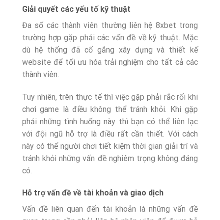
Giải quyết các yếu tố kỹ thuật
Đa số các thành viên thường liên hệ 8xbet trong
trường hợp gặp phải các vấn đề về kỹ thuật. Mặc
dù hệ thống đã cố gắng xây dựng và thiết kế
website để tối ưu hóa trải nghiệm cho tất cả các
thành viên.
Tuy nhiên, trên thực tế thì việc gặp phải rắc rối khi
chơi game là điều không thể tránh khỏi. Khi gặp
phải những tình huống này thì bạn có thể liên lạc
với đội ngũ hỗ trợ là điều rất cần thiết. Với cách
này có thể người chơi tiết kiệm thời gian giải trí và
tránh khỏi những vấn đề nghiêm trọng không đáng
có.
Hỗ trợ vấn đề về tài khoản và giao dịch
Vấn đề liên quan đến tài khoản là những vấn đề