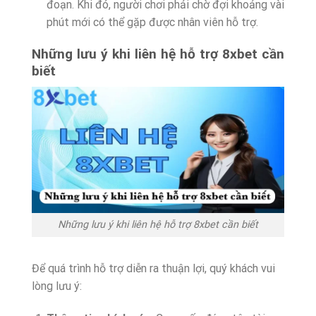
đoạn. Khi đó, người chơi phải chờ đợi khoảng vài
phút mới có thể gặp được nhân viên hỗ trợ.
Những lưu ý khi liên hệ hỗ trợ 8xbet cần
biết
Những lưu ý khi liên hệ hỗ trợ 8xbet cần biết
Để quá trình hỗ trợ diễn ra thuận lợi, quý khách vui
lòng lưu ý: