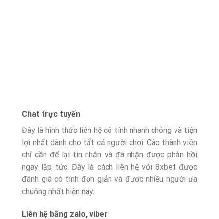
Chat trực tuyến
Đây là hình thức liên hệ có tính nhanh chóng và tiện
lợi nhất dành cho tất cả người chơi. Các thành viên
chỉ cần để lại tin nhắn và đã nhận được phản hồi
ngay lập tức. Đây là cách liên hệ với 8xbet được
đánh giá có tính đơn giản và được nhiều người ưa
chuộng nhất hiện nay.
Liên hệ bằng zalo, viber