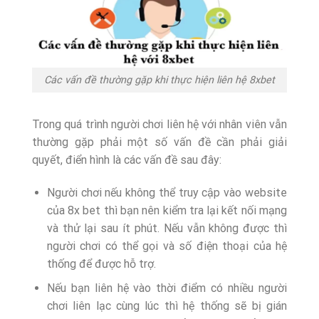
Các vấn đề thường gặp khi thực hiện liên hệ 8xbet
Trong quá trình người chơi liên hệ với nhân viên vẫn
thường gặp phải một số vấn đề cần phải giải
quyết, điển hình là các vấn đề sau đây:
Người chơi nếu không thể truy cập vào website
của 8x bet thì bạn nên kiểm tra lại kết nối mạng
và thử lại sau ít phút. Nếu vẫn không được thì
người chơi có thể gọi và số điện thoại của hệ
thống để được hỗ trợ.
Nếu bạn liên hệ vào thời điểm có nhiều người
chơi liên lạc cùng lúc thì hệ thống sẽ bị gián