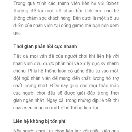
Trong quá trình các thành viên liên hệ với 8xbet
thường để lại một số phản hồi tích cực cho hệ
thống chăm sóc khách hàng. Bên dưới là một số ưu
điểm của nhân viên tại cổng game mà bạn nên xem
qua.
Thời gian phản hồi cực nhanh
Tất cả mọi vấn đề của người chơi khi liên hệ với
nhân viên đều được phản hồi và xử lý cực kỳ nhanh
chóng. Phía hệ thống luôn cố gắng đầu tư vào một
đội ngũ nhân viên để mang đến chất lượng hỗ trợ
chất lượng nhất. Điều này giúp cho mọi thắc mắc
của người chơi đều sẽ được giải đáp trong thời
gian ngắn nhất. Ngay cả trong những dịp lễ tết thì
nhân viên cũng có mặt ở hệ thống liên tục.
Liên hệ không bị tốn phí
Nếu người chơi lựa chọn liên lạc với nhân viên qua