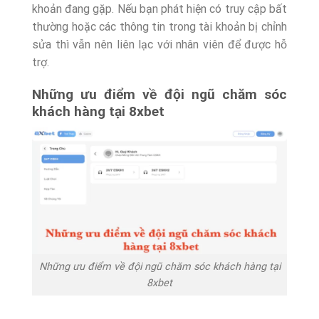
khoản đang gặp. Nếu bạn phát hiện có truy cập bất
thường hoặc các thông tin trong tài khoản bị chỉnh
sửa thì vẫn nên liên lạc với nhân viên để được hỗ
trợ.
Những ưu điểm về đội ngũ chăm sóc
khách hàng tại 8xbet
Những ưu điểm về đội ngũ chăm sóc khách hàng tại
8xbet