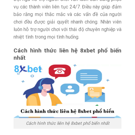
vụ các thành viên liên tục 24/7. Điều này giúp đảm
bảo rằng mọi thắc mắc và các vấn đề của người
chơi đều được giải quyết nhanh chóng. Nhân viên
luôn hỗ trợ người chơi với thái độ chuyên nghiệp và
nhiệt tình trong mọi tình huống.
Cách hình thức liên hệ 8xbet phổ biến
nhất
Cách hình thức liên hệ 8xbet phổ biến nhất