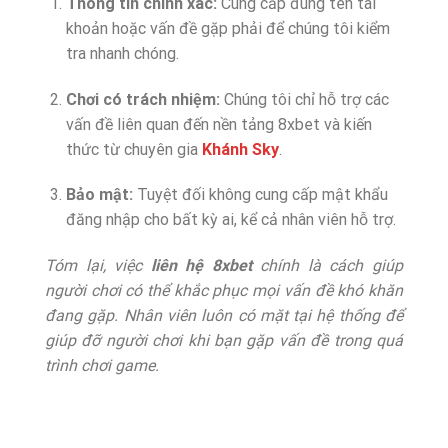
Thông tin chính xác:
Cung cấp đúng tên tài
khoản hoặc vấn đề gặp phải để chúng tôi kiểm
tra nhanh chóng.
Chơi có trách nhiệm:
Chúng tôi chỉ hỗ trợ các
vấn đề liên quan đến nền tảng 8xbet và kiến
thức từ chuyên gia
Khánh Sky
.
Bảo mật:
Tuyệt đối không cung cấp mật khẩu
đăng nhập cho bất kỳ ai, kể cả nhân viên hỗ trợ.
Tóm lại, việc
liên hệ 8xbet
chính là cách giúp
người chơi có thể khắc phục mọi vấn đề khó khăn
đang gặp. Nhân viên luôn có mặt tại hệ thống để
giúp đỡ người chơi khi bạn gặp vấn đề trong quá
trình chơi game.