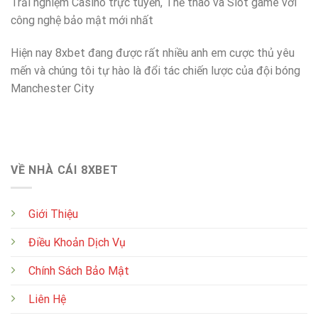
Trải nghiệm Casino trực tuyến, Thể thao và Slot game với
Decimal
công nghệ bảo mật mới nhất
Và
Hỗ trợ hội viên giao dịch nạp – rút tiền đơn giản
Malay
Hiện nay 8xbet đang được rất nhiều anh em cược thủ yêu
Ngoài ra, 8xbet nhà cái uy tín còn hỗ trợ người dùng thực
mến và chúng tôi tự hào là đổi tác chiến lược của đội bóng
hiện giao dịch nạp – rút tiền đơn giản. Người chơi có thể
Manchester City
lựa chọn giữa các hình thức giao dịch khác như như: nạp –
rút tiền qua tài khoản ngân hàng, ví điện tử hay thẻ cào,…
Đặc biệt, mỗi giao dịch chỉ diễn ra trong vòng 3 – 5 phút
giúp hội viên an tâm khi sử dụng dịch vụ tại đây!
VỀ NHÀ CÁI 8XBET
Giới Thiệu
Điều Khoản Dịch Vụ
Chính Sách Bảo Mật
Liên Hệ