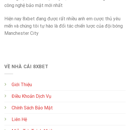
công nghệ bảo mật mới nhất
Hiện nay 8xbet đang được rất nhiều anh em cược thủ yêu
mến và chúng tôi tự hào là đổi tác chiến lược của đội bóng
Manchester City
VỀ NHÀ CÁI 8XBET
Giới Thiệu
Điều Khoản Dịch Vụ
Chính Sách Bảo Mật
Liên Hệ