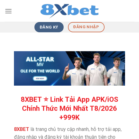
Skip
to
content
ĐĂNG NHẬP
ĐĂNG KÝ
8XBET ⭐️ Link Tải App APK/iOS
Chính Thức Mới Nhất T8/2026
+999K
8XBET
là trang chủ truy cập nhanh, hỗ trợ tải app,
đăng nhập và đăng ký tài khoản thuận tiện cho