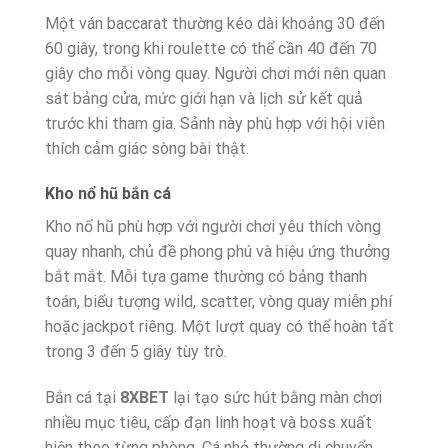
Một ván baccarat thường kéo dài khoảng 30 đến
60 giây, trong khi roulette có thể cần 40 đến 70
giây cho mỗi vòng quay. Người chơi mới nên quan
sát bảng cửa, mức giới hạn và lịch sử kết quả
trước khi tham gia. Sảnh này phù hợp với hội viên
thích cảm giác sòng bài thật.
Kho nổ hũ bắn cá
Kho nổ hũ phù hợp với người chơi yêu thích vòng
quay nhanh, chủ đề phong phú và hiệu ứng thưởng
bắt mắt. Mỗi tựa game thường có bảng thanh
toán, biểu tượng wild, scatter, vòng quay miễn phí
hoặc jackpot riêng. Một lượt quay có thể hoàn tất
trong 3 đến 5 giây tùy trò.
Bắn cá tại
8XBET
lại tạo sức hút bằng màn chơi
nhiều mục tiêu, cấp đạn linh hoạt và boss xuất
hiện theo từng phòng. Cá nhỏ thường di chuyển