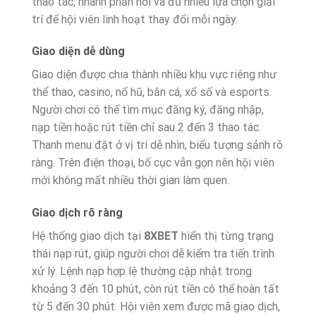
thao tác, nhanh phản hồi và đủ nhiều lựa chọn giải
trí để hội viên linh hoạt thay đổi mỗi ngày.
Giao diện dễ dùng
Giao diện được chia thành nhiều khu vực riêng như
thể thao, casino, nổ hũ, bắn cá, xổ số và esports.
Người chơi có thể tìm mục đăng ký, đăng nhập,
nạp tiền hoặc rút tiền chỉ sau 2 đến 3 thao tác.
Thanh menu đặt ở vị trí dễ nhìn, biểu tượng sảnh rõ
ràng. Trên điện thoại, bố cục vẫn gọn nên hội viên
mới không mất nhiều thời gian làm quen.
Giao dịch rõ ràng
Hệ thống giao dịch tại
8XBET
hiển thị từng trạng
thái nạp rút, giúp người chơi dễ kiểm tra tiến trình
xử lý. Lệnh nạp hợp lệ thường cập nhật trong
khoảng 3 đến 10 phút, còn rút tiền có thể hoàn tất
từ 5 đến 30 phút. Hội viên xem được mã giao dịch,