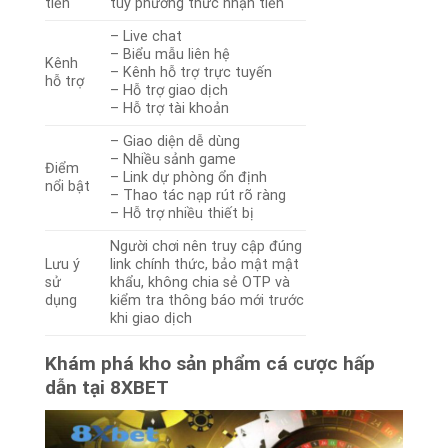
tiền
tùy phương thức nhận tiền
– Live chat
– Biểu mẫu liên hệ
Kênh
– Kênh hỗ trợ trực tuyến
hỗ trợ
– Hỗ trợ giao dịch
– Hỗ trợ tài khoản
– Giao diện dễ dùng
– Nhiều sảnh game
Điểm
– Link dự phòng ổn định
nổi bật
– Thao tác nạp rút rõ ràng
– Hỗ trợ nhiều thiết bị
Người chơi nên truy cập đúng
Lưu ý
link chính thức, bảo mật mật
sử
khẩu, không chia sẻ OTP và
dụng
kiểm tra thông báo mới trước
khi giao dịch
Khám phá kho sản phẩm cá cược hấp
dẫn tại 8XBET