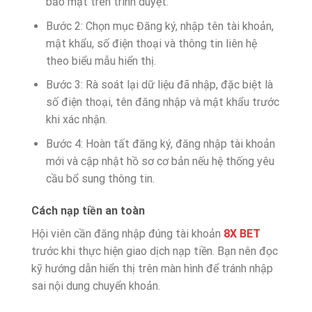
bảo mật trên trình duyệt.
Bước 2: Chọn mục Đăng ký, nhập tên tài khoản,
mật khẩu, số điện thoại và thông tin liên hệ
theo biểu mẫu hiển thị.
Bước 3: Rà soát lại dữ liệu đã nhập, đặc biệt là
số điện thoại, tên đăng nhập và mật khẩu trước
khi xác nhận.
Bước 4: Hoàn tất đăng ký, đăng nhập tài khoản
mới và cập nhật hồ sơ cơ bản nếu hệ thống yêu
cầu bổ sung thông tin.
Cách nạp tiền an toàn
Hội viên cần đăng nhập đúng tài khoản
8X BET
trước khi thực hiện giao dịch nạp tiền. Bạn nên đọc
kỹ hướng dẫn hiển thị trên màn hình để tránh nhập
sai nội dung chuyển khoản.