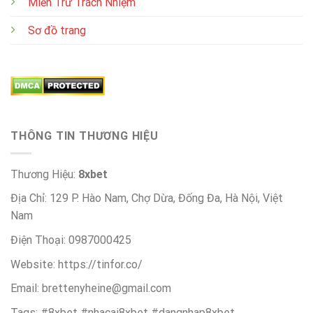
Miễn Trừ Trách Nhiệm
Sơ đồ trang
THÔNG TIN THƯƠNG HIỆU
Thương Hiệu:
8xbet
Địa Chỉ: 129 P. Hào Nam, Chợ Dừa, Đống Đa, Hà Nội, Việt
Nam
Điện Thoại: 0987000425
Website: https://tinfor.co/
Email:
brettenyheine@gmail.com
Tags: #8xbet #nhacai8xbet #dangnhap8xbet