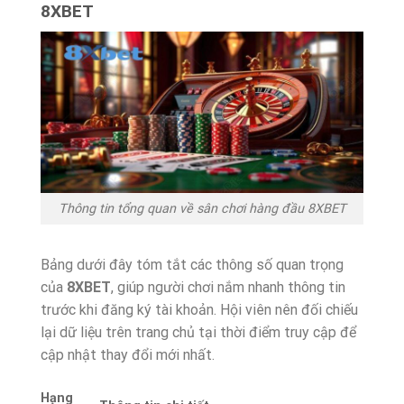
8XBET
Thông tin tổng quan về sân chơi hàng đầu 8XBET
Bảng dưới đây tóm tắt các thông số quan trọng
của
8XBET
, giúp người chơi nắm nhanh thông tin
trước khi đăng ký tài khoản. Hội viên nên đối chiếu
lại dữ liệu trên trang chủ tại thời điểm truy cập để
cập nhật thay đổi mới nhất.
Hạng