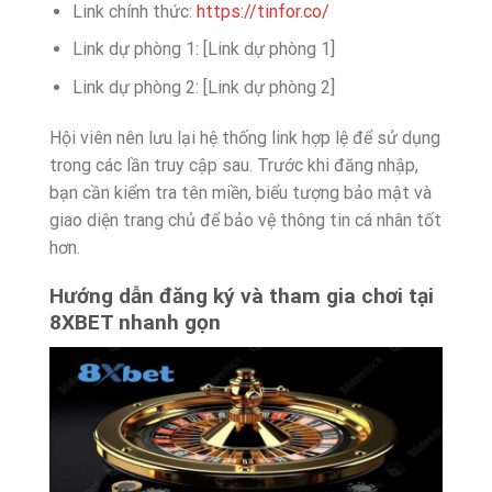
Link chính thức:
https://tinfor.co/
Link dự phòng 1: [Link dự phòng 1]
Link dự phòng 2: [Link dự phòng 2]
Hội viên nên lưu lại hệ thống link hợp lệ để sử dụng
trong các lần truy cập sau. Trước khi đăng nhập,
bạn cần kiểm tra tên miền, biểu tượng bảo mật và
giao diện trang chủ để bảo vệ thông tin cá nhân tốt
hơn.
Hướng dẫn đăng ký và tham gia chơi tại
8XBET nhanh gọn