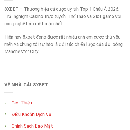
Về
World
Tỷ
Cup
8XBET – Thương hiệu cá cược uy tín Top 1 Châu Á 2026.
Lệ
Cược
Trải nghiệm Casino trực tuyến, Thể thao và Slot game với
Decimal
công nghệ bảo mật mới nhất
Và
Malay
Hiện nay 8xbet đang được rất nhiều anh em cược thủ yêu
mến và chúng tôi tự hào là đổi tác chiến lược của đội bóng
Manchester City
VỀ NHÀ CÁI 8XBET
Giới Thiệu
Điều Khoản Dịch Vụ
Chính Sách Bảo Mật