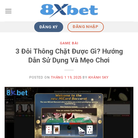
Skip
to
content
ĐĂNG NHẬP
ĐĂNG KÝ
GAME BÀI
3 Đôi Thông Chặt Được Gì? Hướng
Dẫn Sử Dụng Và Mẹo Chơi
POSTED ON
THÁNG 1 19, 2025
BY
KHÁNH SKY