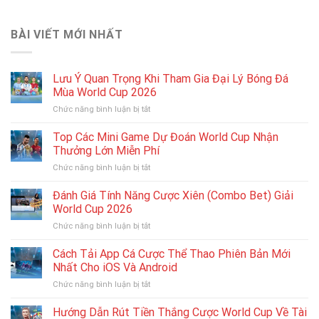
BÀI VIẾT MỚI NHẤT
Lưu Ý Quan Trọng Khi Tham Gia Đại Lý Bóng Đá
Mùa World Cup 2026
ở
Chức năng bình luận bị tắt
Lưu
Ý
Top Các Mini Game Dự Đoán World Cup Nhận
Quan
Thưởng Lớn Miễn Phí
Trọng
ở
Chức năng bình luận bị tắt
Khi
Top
Tham
Các
Đánh Giá Tính Năng Cược Xiên (Combo Bet) Giải
Gia
Mini
Đại
World Cup 2026
Game
Lý
ở
Chức năng bình luận bị tắt
Dự
Bóng
Đánh
Đoán
Đá
Giá
Cách Tải App Cá Cược Thể Thao Phiên Bản Mới
World
Mùa
Tính
Cup
Nhất Cho iOS Và Android
World
Năng
Nhận
Cup
ở
Chức năng bình luận bị tắt
Cược
Thưởng
2026
Cách
Xiên
Lớn
Tải
Hướng Dẫn Rút Tiền Thắng Cược World Cup Về Tài
(Combo
Miễn