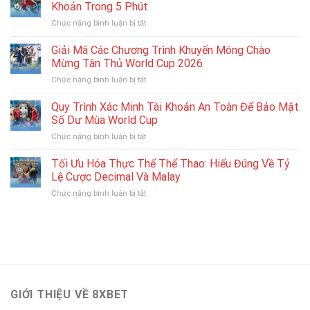
App
Bet)
Khoản Trong 5 Phút
Phí
Cá
Giải
ở
Chức năng bình luận bị tắt
Cược
World
Hướng
Thể
Cup
Dẫn
Giải Mã Các Chương Trình Khuyến Móng Chào
Thao
2026
Rút
Phiên
Mừng Tân Thủ World Cup 2026
Tiền
Bản
ở
Chức năng bình luận bị tắt
Thắng
Mới
Giải
Cược
Nhất
Mã
Quy Trình Xác Minh Tài Khoản An Toàn Để Bảo Mật
World
Cho
Các
Cup
Số Dư Mùa World Cup
iOS
Chương
Về
Và
ở
Chức năng bình luận bị tắt
Trình
Tài
Android
Quy
Khuyến
Khoản
Trình
Tối Ưu Hóa Thực Thể Thể Thao: Hiểu Đúng Về Tỷ
Móng
Trong
Xác
Chào
Lệ Cược Decimal Và Malay
5
Minh
Mừng
Phút
ở
Chức năng bình luận bị tắt
Tài
Tân
Tối
Khoản
Thủ
Ưu
An
World
Hóa
Toàn
Cup
Thực
Để
2026
Thể
Bảo
Thể
Mật
Thao:
Số
Hiểu
Dư
GIỚI THIỆU VỀ 8XBET
Đúng
Mùa