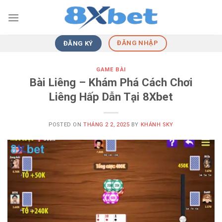
Skip
to
content
ĐĂNG NHẬP
ĐĂNG KÝ
GAME BÀI
Bài Liêng – Khám Phá Cách Chơi
Liêng Hấp Dẫn Tại 8Xbet
POSTED ON
THÁNG 2 2, 2025
BY
KHÁNH SKY