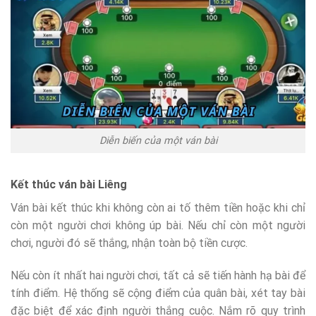
Diễn biến của một ván bài
Kết thúc ván bài Liêng
Ván bài kết thúc khi không còn ai tố thêm tiền hoặc khi chỉ
còn một người chơi không úp bài. Nếu chỉ còn một người
chơi, người đó sẽ thắng, nhận toàn bộ tiền cược.
Nếu còn ít nhất hai người chơi, tất cả sẽ tiến hành hạ bài để
tính điểm. Hệ thống sẽ cộng điểm của quân bài, xét tay bài
đặc biệt để xác định người thắng cuộc. Nắm rõ quy trình