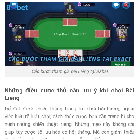
Các bước tham gia bài Liêng tại 8Xbet
Những điều cược thủ cần lưu ý khi chơi Bài
Liêng
Để đạt được chiến thắng trong trò chơi
bài Liêng
, ngoài
việc hiểu rõ luật chơi, cách thức cược, bạn cần trang bị cho
mình những chiến thuật riêng. Những mẹo này không chỉ
giúp tay cược tối ưu hóa cơ hội thắng. Mà còn giảm thiểu