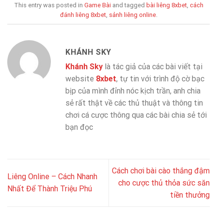
This entry was posted in
Game Bài
and tagged
bài liêng 8xbet
,
cách
đánh liêng 8xbet
,
sảnh liêng online
.
KHÁNH SKY
Khánh Sky
là tác giả của các bài viết tại
website
8xbet
, tự tin với trình độ cờ bạc
bịp của mình đỉnh nóc kịch trần, anh chia
sẻ rất thật về các thủ thuật và thông tin
chơi cá cược thông qua các bài chia sẻ tới
bạn đọc
Cách chơi bài cào thắng đậm
Liêng Online – Cách Nhanh
cho cược thủ thỏa sức săn
Nhất Để Thành Triệu Phú
tiền thưởng