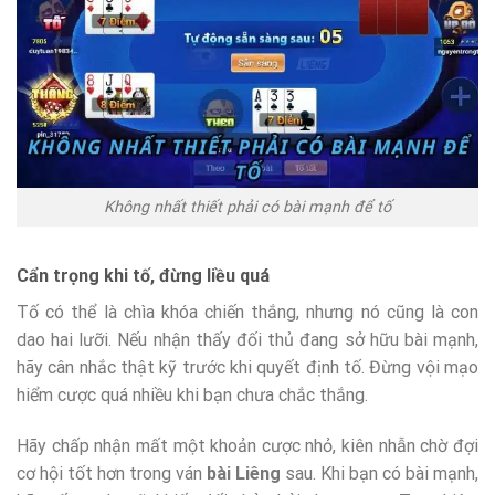
Không nhất thiết phải có bài mạnh để tố
Cẩn trọng khi tố, đừng liều quá
Tố có thể là chìa khóa chiến thắng, nhưng nó cũng là con
dao hai lưỡi. Nếu nhận thấy đối thủ đang sở hữu bài mạnh,
hãy cân nhắc thật kỹ trước khi quyết định tố. Đừng vội mạo
hiểm cược quá nhiều khi bạn chưa chắc thắng.
Hãy chấp nhận mất một khoản cược nhỏ, kiên nhẫn chờ đợi
cơ hội tốt hơn trong ván
bài Liêng
sau. Khi bạn có bài mạnh,