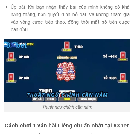
Úp bài: Khi bạn nhận thấy bài của mình không có khả
năng thắng, bạn quyết định bỏ bài. Và không tham gia
vào vòng cược tiếp theo, đồng thời mất số tiền cược
ban đầu.
Thuật ngữ chính cần nắm
Cách chơi 1 ván bài Liêng chuẩn nhất tại 8Xbet