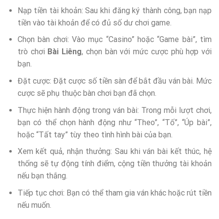
Nạp tiền tài khoản: Sau khi đăng ký thành công, bạn nạp
tiền vào tài khoản để có đủ số dư chơi game.
Chọn bàn chơi: Vào mục “Casino” hoặc “Game bài”, tìm
trò chơi
Bài Liêng
, chọn bàn với mức cược phù hợp với
bạn.
Đặt cược: Đặt cược số tiền sàn để bắt đầu ván bài. Mức
cược sẽ phụ thuộc bàn chơi bạn đã chọn.
Thực hiện hành động trong ván bài: Trong mỗi lượt chơi,
bạn có thể chọn hành động như “Theo”, “Tố”, “Úp bài”,
hoặc “Tất tay” tùy theo tình hình bài của bạn.
Xem kết quả, nhận thưởng: Sau khi ván bài kết thúc, hệ
thống sẽ tự động tính điểm, cộng tiền thưởng tài khoản
nếu bạn thắng.
Tiếp tục chơi: Bạn có thể tham gia ván khác hoặc rút tiền
nếu muốn.