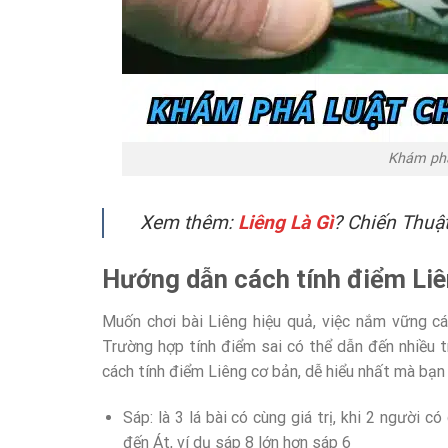
Khám phá
Xem thêm:
Liêng Là Gì
? Chiến Thuậ
Hướng dẫn cách tính điểm Liên
Muốn chơi bài Liêng hiệu quả, việc nắm vững cá
Trường hợp tính điểm sai có thể dẫn đến nhiều tr
cách tính điểm Liêng cơ bản, dễ hiểu nhất mà bạn
Sáp: là 3 lá bài có cùng giá trị, khi 2 người 
đến Át, ví dụ sáp 8 lớn hơn sáp 6