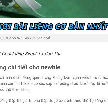
 luật chơi bài Liêng cơ bản nhất
t Chơi Liêng 8xbet Từ Cao Thủ
g chi tiết cho newbie
ch tính điểm liêng quan trọng không kém cạnh việc hiểu rõ luậ
anh cãi, nhất là khi có các cặp bài giống nhau. Dưới đây là hư
 có thể tham khảo:
có cùng Sáp thì giá trị của Sáp được so sánh theo thứ tự tăng d