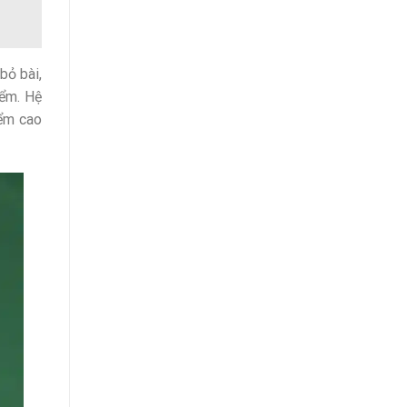
bỏ bài,
iểm. Hệ
iểm cao