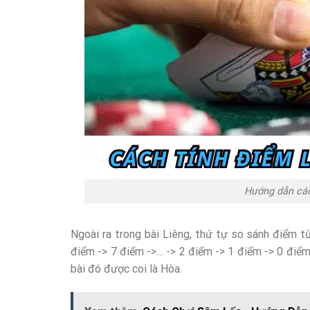
Hướng dẫn cách
Ngoài ra trong bài Liêng, thứ tự so sánh điểm t
điểm -> 7 điểm ->… -> 2 điểm -> 1 điểm -> 0 điểm.
bài đó được coi là Hòa.