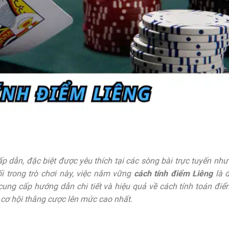
ấp dẫn, đặc biệt được yêu thích tại các sòng bài trực tuyến nh
i trong trò chơi này, việc nắm vững
cách tính điểm Liêng
là 
cung cấp hướng dẫn chi tiết và hiệu quả về cách tính toán điể
 cơ hội thắng cược lên mức cao nhất.