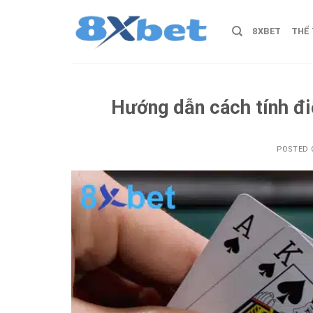
Skip
to
8XBET
THỂ
content
Hướng dẫn cách tính điể
POSTED