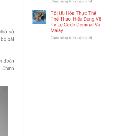
Móng
5
ở
Chức năng bình luận bị tắt
Chào
Phút
Quy
Mừng
Trình
Tối Ưu Hóa Thực Thể
Tân
Xác
Thể Thao: Hiểu Đúng Về
Thủ
Minh
Tỷ Lệ Cược Decimal Và
World
Tài
Malay
 Nhờ sở
Cup
Khoản
2026
An
ở
Chức năng bình luận bị tắt
 bộ bài
Toàn
Tối
Để
Ưu
Bảo
Hóa
Mật
Thực
án đoán
Số
Thể
. Chính
Dư
Thể
Mùa
Thao:
World
Hiểu
Cup
Đúng
Về
Tỷ
Lệ
Cược
Decimal
Và
Malay