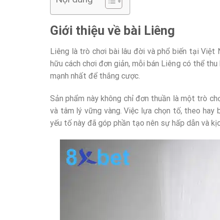
Giới thiệu về bài Liêng
Liêng là trò chơi bài lâu đời và phổ biến tại Việ
hữu cách chơi đơn giản, mỗi bán Liêng có thể thu
mạnh nhất để thắng cược.
Sản phẩm này không chỉ đơn thuần là một trò chơi
và tâm lý vững vàng. Việc lựa chọn tố, theo hay 
yếu tố này đã góp phần tạo nên sự hấp dẫn và kịc