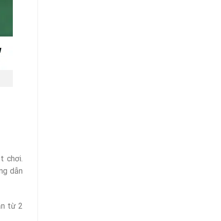
t chơi.
ớng dẫn
ần từ 2