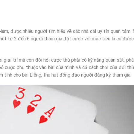
t Nam, được nhiều người tìm hiểu về các nhà cái uy tín quan tâm.
 hút từ 2 đến 6 người tham gia đặt cược với mục tiêu là có được
 giải trí mà còn đòi hỏi cược thủ phải có kỹ năng quan sát, ph
bỏ cược phụ thuộc vào bài của mình và cả cách chơi của đối thủ
h tính cho bài Liêng, thu hút đông đảo người đăng ký tham gia.