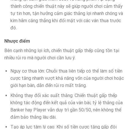
thành công chiến thuật này sẽ giúp người chơi cảm thấy
tự tin hơn, tận hưởng cảm giác thắng lợi nhanh chóng và
kìm hãm căng thẳng khi đối mặt với các ván thua trước
đó.
Nhược điểm
Bên cạnh những lợi ích, chiến thuật gấp thếp cũng tồn tại
nhiều rủi ro mà người chơi cần lưu ý.
Nguy cơ thua lớn: Chuỗi thua liên tiếp có thể làm số tiền
cược tăng nhanh vượt khả năng vốn của người chơi hoặc
giới hạn bàn, dẫn đến rủi ro mất trắng.
Không thay đổi xác suất thắng: Chiến thuật gấp thếp
không tác động đến kết quả của ván bài; tỷ lệ thắng của
Banker hay Player vẫn duy trì gần 50/50, nên không thể
đảm bảo thắng lâu dài.
Tạo áp lực tâm lý cao: Khi số tiền cược tăng gấp đôi