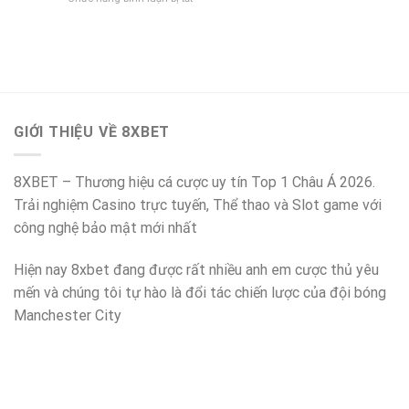
Tài
Tân
Tối
Khoản
Thủ
Ưu
An
World
Hóa
Toàn
Cup
Thực
Để
2026
Thể
Bảo
Thể
Mật
Thao:
Số
Hiểu
Dư
GIỚI THIỆU VỀ 8XBET
Đúng
Mùa
Về
World
Tỷ
Cup
8XBET – Thương hiệu cá cược uy tín Top 1 Châu Á 2026.
Lệ
Cược
Trải nghiệm Casino trực tuyến, Thể thao và Slot game với
Decimal
công nghệ bảo mật mới nhất
Và
Malay
Hiện nay 8xbet đang được rất nhiều anh em cược thủ yêu
mến và chúng tôi tự hào là đổi tác chiến lược của đội bóng
Manchester City