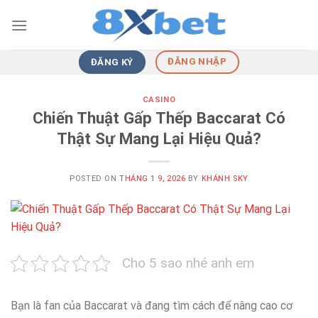
Skip
to
content
ĐĂNG NHẬP
ĐĂNG KÝ
CASINO
Chiến Thuật Gấp Thếp Baccarat Có
Thật Sự Mang Lại Hiệu Quả?
POSTED ON
THÁNG 1 9, 2026
BY
KHÁNH SKY
Cho 5 sao nhé anh em
Bạn là fan của Baccarat và đang tìm cách để nâng cao cơ