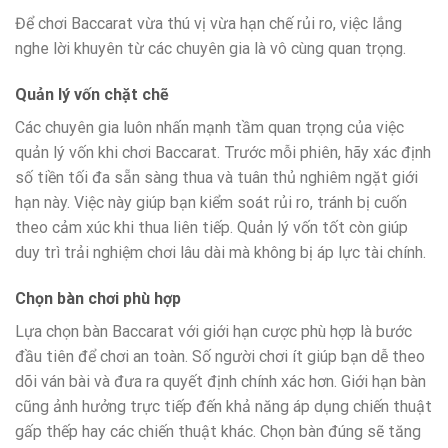
Để chơi Baccarat vừa thú vị vừa hạn chế rủi ro, việc lắng
nghe lời khuyên từ các chuyên gia là vô cùng quan trọng.
Quản lý vốn chặt chẽ
Các chuyên gia luôn nhấn mạnh tầm quan trọng của việc
quản lý vốn khi chơi Baccarat. Trước mỗi phiên, hãy xác định
số tiền tối đa sẵn sàng thua và tuân thủ nghiêm ngặt giới
hạn này. Việc này giúp bạn kiểm soát rủi ro, tránh bị cuốn
theo cảm xúc khi thua liên tiếp. Quản lý vốn tốt còn giúp
duy trì trải nghiệm chơi lâu dài mà không bị áp lực tài chính.
Chọn bàn chơi phù hợp
Lựa chọn bàn Baccarat với giới hạn cược phù hợp là bước
đầu tiên để chơi an toàn. Số người chơi ít giúp bạn dễ theo
dõi ván bài và đưa ra quyết định chính xác hơn. Giới hạn bàn
cũng ảnh hưởng trực tiếp đến khả năng áp dụng chiến thuật
gấp thếp hay các chiến thuật khác. Chọn bàn đúng sẽ tăng