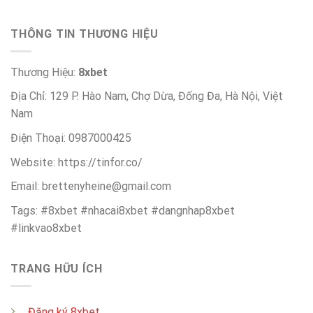
THÔNG TIN THƯƠNG HIỆU
Thương Hiệu:
8xbet
Địa Chỉ: 129 P. Hào Nam, Chợ Dừa, Đống Đa, Hà Nội, Việt
Nam
Điện Thoại: 0987000425
Website: https://tinfor.co/
Email:
brettenyheine@gmail.com
Tags: #8xbet #nhacai8xbet #dangnhap8xbet
#linkvao8xbet
TRANG HỮU ÍCH
Đăng ký 8xbet