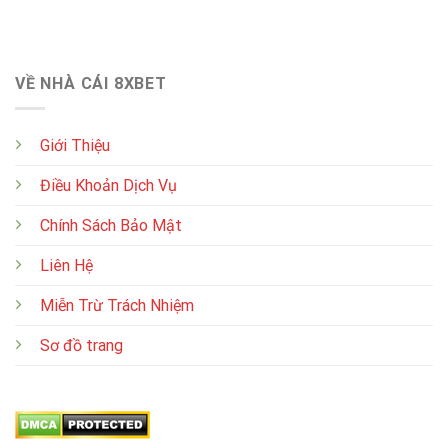
VỀ NHÀ CÁI 8XBET
Giới Thiệu
Điều Khoản Dịch Vụ
Chính Sách Bảo Mật
Liên Hệ
Miễn Trừ Trách Nhiệm
Sơ đồ trang