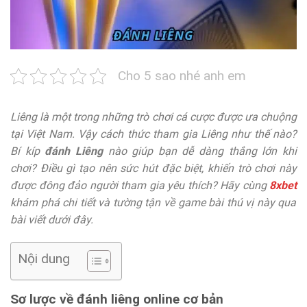
Cho 5 sao nhé anh em
Liêng là một trong những trò chơi cá cược được ưa chuộng
tại Việt Nam. Vậy cách thức tham gia Liêng như thế nào?
Bí kíp
đánh Liêng
nào giúp bạn dễ dàng thắng lớn khi
chơi? Điều gì tạo nên sức hút đặc biệt, khiến trò chơi này
được đông đảo người tham gia yêu thích? Hãy cùng
8xbet
khám phá chi tiết và tường tận về game bài thú vị này qua
bài viết dưới đây.
Nội dung
Sơ lược về đánh liêng online cơ bản