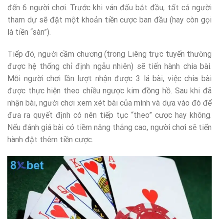
đến 6 người chơi. Trước khi ván đấu bắt đầu, tất cả người
tham dự sẽ đặt một khoản tiền cược ban đầu (hay còn gọi
là tiền “sàn”).
Tiếp đó, người cầm chương (trong Liêng trực tuyến thường
được hệ thống chỉ định ngẫu nhiên) sẽ tiến hành chia bài.
Mỗi người chơi lần lượt nhận được 3 lá bài, việc chia bài
được thực hiện theo chiều ngược kim đồng hồ. Sau khi đã
nhận bài, người chơi xem xét bài của mình và dựa vào đó để
đưa ra quyết định có nên tiếp tục “theo” cược hay không.
Nếu đánh giá bài có tiềm năng thắng cao, người chơi sẽ tiến
hành đặt thêm tiền cược.