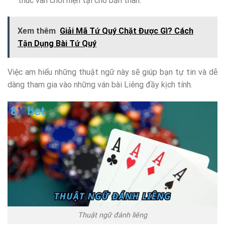
thúc ván chơi hiện tại cho bản thân.
Xem thêm
Giải Mã Tứ Quý Chặt Được Gì? Cách
Tận Dụng Bài Tứ Quý
Việc am hiểu những thuật ngữ này sẽ giúp bạn tự tin và dễ
dàng tham gia vào những ván bài Liêng đầy kịch tính.
Thuật ngữ đánh liêng