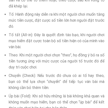
sàn và có thể tố thêm hoặc theo cược sau khi vòng tố
đã khép lại.
Tố: Hành động này diễn ra khi một người chơi muốn tăng
mức tiền cược, đặt cược số tiền lớn hơn người đặt trước
đó.
Tố tất (All-in): Đây là quyết định táo bạo, khi người chơi
mạo hiểm đặt cược toàn bộ số tiền hiện có của mình vào
ván bài.
Theo: Khi một người chơi chọn “theo”, họ đồng ý bỏ ra số
tiền tương ứng với mức cược của người tố trước đó để
duy trì cuộc chơi.
Chuyển (Check): Nếu trước đó chưa có ai tố hay theo,
bạn có thể lựa chọn “chuyển” để tiếp tục ván bài mà
không cần bỏ thêm tiền.
Úp bài (Fold): Khi sở hữu những lá bài không khả quan và
không muốn mạo hiểm, bạn có thể chọn “úp bài” để kết