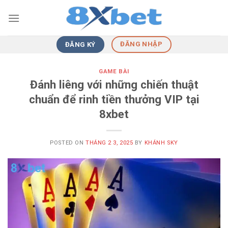
Skip
to
content
ĐĂNG NHẬP
ĐĂNG KÝ
GAME BÀI
Đánh liêng với những chiến thuật
chuẩn để rinh tiền thưởng VIP tại
8xbet
POSTED ON
THÁNG 2 3, 2025
BY
KHÁNH SKY