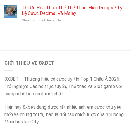
Quy
Khuyến
Khoản
Trình
Tối Ưu Hóa Thực Thể Thể Thao: Hiểu Đúng Về Tỷ
Móng
Trong
Xác
Chào
Lệ Cược Decimal Và Malay
5
Minh
Mừng
Phút
ở
Chức năng bình luận bị tắt
Tài
Tân
Tối
Khoản
Thủ
Ưu
An
World
Hóa
Toàn
Cup
Thực
Để
2026
Thể
Bảo
Thể
Mật
Thao:
Số
Hiểu
Dư
GIỚI THIỆU VỀ 8XBET
Đúng
Mùa
Về
World
Tỷ
Cup
8XBET – Thương hiệu cá cược uy tín Top 1 Châu Á 2026.
Lệ
Cược
Trải nghiệm Casino trực tuyến, Thể thao và Slot game với
Decimal
công nghệ bảo mật mới nhất
Và
Malay
Hiện nay 8xbet đang được rất nhiều anh em cược thủ yêu
mến và chúng tôi tự hào là đổi tác chiến lược của đội bóng
Manchester City