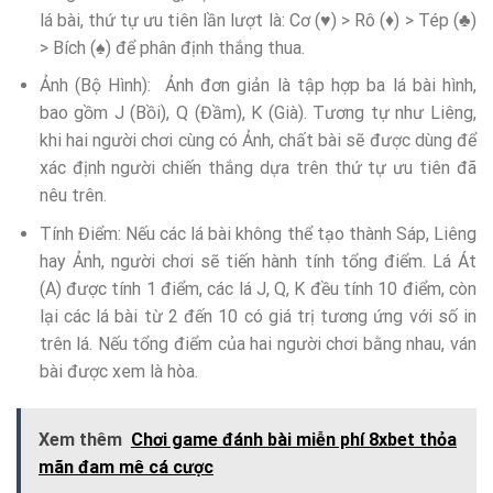
lá bài, thứ tự ưu tiên lần lượt là: Cơ (♥) > Rô (♦) > Tép (♣)
> Bích (♠) để phân định thắng thua.
Ảnh (Bộ Hình): Ảnh đơn giản là tập hợp ba lá bài hình,
bao gồm J (Bồi), Q (Đầm), K (Già). Tương tự như Liêng,
khi hai người chơi cùng có Ảnh, chất bài sẽ được dùng để
xác định người chiến thắng dựa trên thứ tự ưu tiên đã
nêu trên.
Tính Điểm: Nếu các lá bài không thể tạo thành Sáp, Liêng
hay Ảnh, người chơi sẽ tiến hành tính tổng điểm. Lá Át
(A) được tính 1 điểm, các lá J, Q, K đều tính 10 điểm, còn
lại các lá bài từ 2 đến 10 có giá trị tương ứng với số in
trên lá. Nếu tổng điểm của hai người chơi bằng nhau, ván
bài được xem là hòa.
Xem thêm
Chơi game đánh bài miễn phí 8xbet thỏa
mãn đam mê cá cược