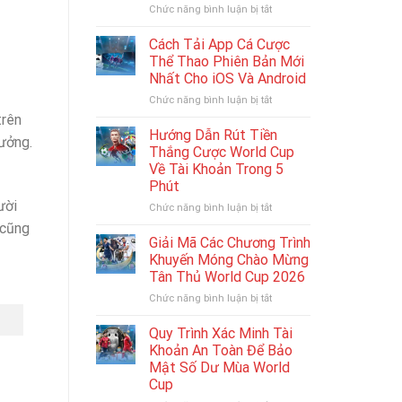
ở
Chức năng bình luận bị tắt
Đoán
Mùa
Đánh
World
World
Giá
Cup
Cup
Cách Tải App Cá Cược
Tính
Nhận
2026
Thể Thao Phiên Bản Mới
Năng
Thưởng
Nhất Cho iOS Và Android
Cược
Lớn
ở
Chức năng bình luận bị tắt
Xiên
Miễn
Cách
(Combo
Phí
trên
Tải
Bet)
Hướng Dẫn Rút Tiền
hưởng.
App
Giải
Thắng Cược World Cup
Cá
World
Về Tài Khoản Trong 5
Cược
Cup
Phút
Thể
2026
ười
Thao
ở
Chức năng bình luận bị tắt
Phiên
Hướng
 cũng
Bản
Dẫn
Giải Mã Các Chương Trình
Mới
Rút
Khuyến Móng Chào Mừng
Nhất
Tiền
Tân Thủ World Cup 2026
Cho
Thắng
iOS
ở
Chức năng bình luận bị tắt
Cược
Và
Giải
World
Android
Mã
Cup
Quy Trình Xác Minh Tài
Các
Về
Khoản An Toàn Để Bảo
Chương
Tài
Mật Số Dư Mùa World
Trình
Khoản
Cup
Khuyến
Trong