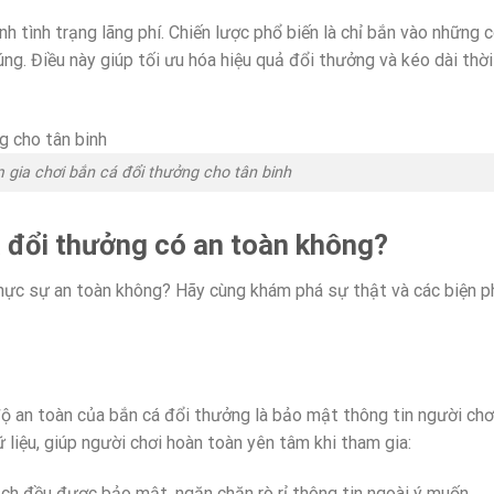
h tình trạng lãng phí. Chiến lược phổ biến là chỉ bắn vào những 
úng. Điều này giúp tối ưu hóa hiệu quả đổi thưởng và kéo dài thời
m gia chơi bắn cá đổi thưởng cho tân binh
á đổi thưởng có an toàn không?
 thực sự an toàn không? Hãy cùng khám phá sự thật và các biện 
ộ an toàn của bắn cá đổi thưởng là bảo mật thông tin người chơ
liệu, giúp người chơi hoàn toàn yên tâm khi tham gia:
ịch đều được bảo mật, ngăn chặn rò rỉ thông tin ngoài ý muốn.