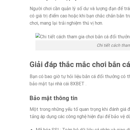
Người chơi cần quản lý số dư và lượng đạn để trán
có giá trị điểm cao hoặc khi bạn chắc chắn bắn tr
chơi, mang lại trải nghiệm thú vị hơn.
Chi tiết cách tha
Giải đáp thắc mắc chơi bắn c
Bạn có bao giờ tự hỏi liệu bắn cá đổi thưởng có
bảo mật tại nhà cái 8XBET .
Bảo mật thông tin
Một trong những yếu tố quan trọng khi đánh giá đ
tảng áp dụng các công nghệ hiện đại để bảo vệ dữ 
Mã hóa SSL: Toàn bộ dữ liệu cá nhân và giao d