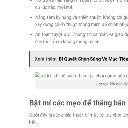
Hỗ trợ đa nền tảng linh hoạt: Chơi mượt mà trê
cứ lúc nào, mọi nơi.
Nâng tầm kỹ năng và chiến thuật: Không chỉ giả
xây dựng chiến thuật thông minh để chinh phụ
An toàn tuyệt đối: Thông tin cá nhân và giao 
chế mọi rủi ro không mong muốn.
Xem thêm
Bí Quyết Chọn Súng Và Mục Tiê
Lợi ích khi hội v
Bật mí các mẹo để thắng bắn 
Dưới đây là các chiến thuật bí mật từ tay chơi lã
hết.