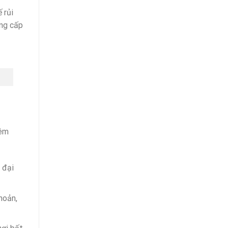
 rủi
ung cấp
hêm
 đại
hoản,