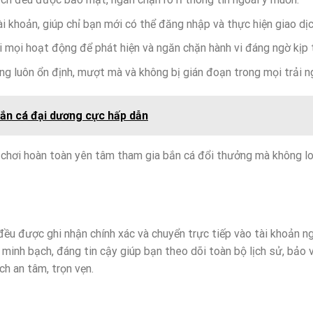
i khoản, giúp chỉ bạn mới có thể đăng nhập và thực hiện giao dịc
 mọi hoạt động để phát hiện và ngăn chặn hành vi đáng ngờ kịp t
 luôn ổn định, mượt mà và không bị gián đoạn trong mọi trải n
ắn cá đại dương cực hấp dẫn
chơi hoàn toàn yên tâm tham gia bắn cá đổi thưởng mà không lo 
ều được ghi nhận chính xác và chuyển trực tiếp vào tài khoản n
 minh bạch, đáng tin cậy giúp bạn theo dõi toàn bộ lịch sử, bảo 
ch an tâm, trọn vẹn.