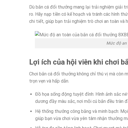
Dù bắn cá đổi thưởng mang lại trải nghiệm giải tr
ro. Hãy nạp tiền có kế hoạch và tránh các hình t
chi tiết, giúp bạn trải nghiệm trò chơi an toàn và 
Mức độ an 
Lợi ích của hội viên khi chơi 
Chơi bắn cá đổi thưởng không chỉ thú vị mà còn ma
trọn vẹn và hấp dẫn.
Đồ họa sống động tuyệt đỉnh: Hình ảnh sắc né
dương đầy màu sắc, nơi mỗi cú bắn đều tràn đ
Hệ thống thưởng công bằng và minh bạch: Mọi 
giúp bạn vừa chơi vừa yên tâm nhận thưởng mà