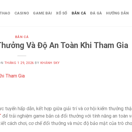
 THAO
CASINO
GAME BÀI
XỔ SỐ
BẮN CÁ
ĐÁ GÀ
HƯỚNG DẪN
BẮN CÁ
 Thưởng Và Độ An Toàn Khi Tham Gia
ON
THÁNG 1 29, 2026
BY
KHÁNH SKY
c tuyến hấp dẫn, kết hợp giữa giải trí và cơ hội kiếm thưởng thậ
T
để trải nghiệm game bắn cá đổi thưởng với tính năng an toàn v
 tiết cách chơi, cơ chế đổi thưởng và mức độ bảo mật của trò chơ