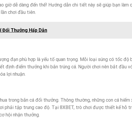
o giờ dễ dàng đến thế! Hướng dẫn chi tiết này sẽ giúp bạn làm 
ần chơi đầu tiên.
rí Đổi Thưởng Hấp Dẫn
lượng đạn phù hợp là yếu tố quan trọng. Mỗi loại súng có tốc độ 
uyết định điểm thưởng khi bắn trúng cá. Người chơi nên bắt đầu v
óa lợi nhuận.
thua trong bắn cá đổi thưởng. Thông thường, những con cá hiếm 
hơi phải tập trung cao độ. Tại 8XBET, trò chơi được thiết kế hỗ t
 cơ hội nhận thưởng.