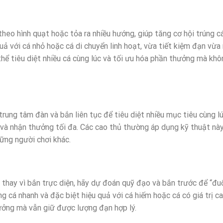
 theo hình quạt hoặc tỏa ra nhiều hướng, giúp tăng cơ hội trúng 
quả với cá nhỏ hoặc cá di chuyển linh hoạt, vừa tiết kiệm đạn vừa
hể tiêu diệt nhiều cá cùng lúc và tối ưu hóa phần thưởng mà khô
rung tâm đàn và bắn liên tục để tiêu diệt nhiều mục tiêu cùng lú
 và nhận thưởng tối đa. Các cao thủ thường áp dụng kỹ thuật nà
hững người chơi khác.
 thay vì bắn trực diện, hãy dự đoán quỹ đạo và bắn trước để “đu
ng cá nhanh và đặc biệt hiệu quả với cá hiếm hoặc cá có giá trị ca
ưởng mà vẫn giữ được lượng đạn hợp lý.